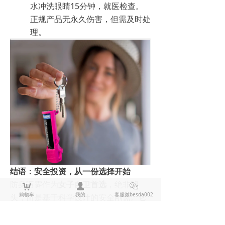
水冲洗眼睛15分钟，就医检查。
正规产品无永久伤害，但需及时处
理。
结语：安全投资，从一份选择开始
防身喷雾作为
女子自卫首选
，绝非噱
낙
넙
ꀤ
购物车
我的
客服微besda002
头，而是基于科学设计的安全刚需。它
用3秒的制敌时间，换回一生的安心生
活。选择一款合规产品、掌握正确用