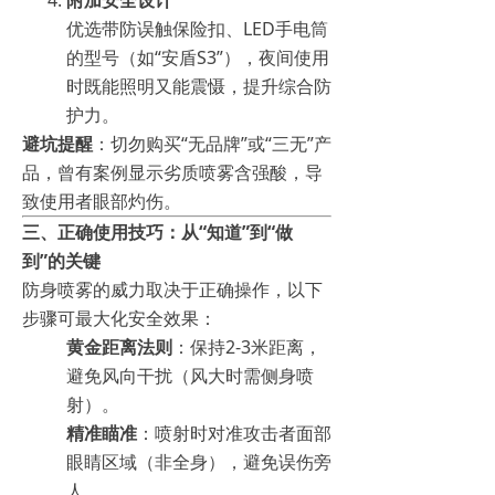
附加安全设计
优选带防误触保险扣、LED手电筒
的型号（如“安盾S3”），夜间使用
时既能照明又能震慑，提升综合防
护力。
避坑提醒
：切勿购买“无品牌”或“三无”产
品，曾有案例显示劣质喷雾含强酸，导
致使用者眼部灼伤。
三、正确使用技巧：从“知道”到“做
到”的关键
防身喷雾的威力取决于正确操作，以下
步骤可最大化安全效果：
黄金距离法则
：保持2-3米距离，
避免风向干扰（风大时需侧身喷
射）。
精准瞄准
：喷射时对准攻击者面部
眼睛区域（非全身），避免误伤旁
人。